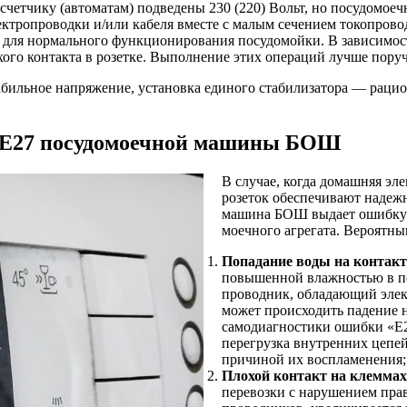
счетчику (автоматам) подведены 230 (220) Вольт, но посудомо
лектропроводки и/или кабеля вместе с малым сечением токопров
ть для нормального функционирования посудомойки. В зависимост
ого контакта в розетке. Выполнение этих операций лучше пору
абильное напряжение, установка единого стабилизатора — раци
 Е27 посудомоечной машины БОШ
В случае, когда домашняя эл
розеток обеспечивают надеж
машина БОШ выдает ошибку E
моечного агрегата. Вероятн
Попадание воды на контак
повышенной влажностью в по
проводник, обладающий элек
может происходить падение 
самодиагностики ошибки «E27
перегрузка внутренних цепей
причиной их воспламенения;
Плохой контакт на клеммах
перевозки с нарушением пра