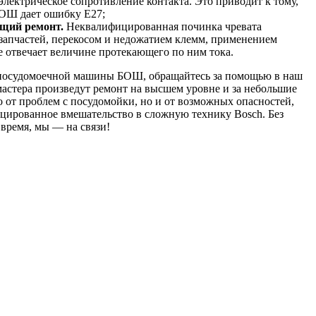
электрическое сопротивление контакта. Это приводит к тому,
ОШ дает ошибку Е27;
щий ремонт.
Неквалифицированная починка чревата
запчастей, перекосом и недожатием клемм, применением
е отвечает величине протекающего по ним тока.
 посудомоечной машины БОШ, обращайтесь за помощью в наш
астера произведут ремонт на высшем уровне и за небольшие
ко от проблем с посудомойки, но и от возможных опасностей,
цированное вмешательство в сложную технику Bosch. Без
 время, мы — на связи!