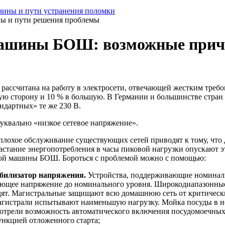
ины и пути устранения поломки
ы и пути решения проблемы
машины БОШ: возможные прич
е рассчитана на работу в электросети, отвечающей жестким тре
ую сторону и 10 % в большую. В Германии и большинстве стра
ндартных» те же 230 В.
квально «низкое сетевое напряжение».
плохое обслуживание существующих сетей приводят к тому, что 
растание энергопотребления в часы пиковой нагрузки опускают
чной машины БОШ. Бороться с проблемой можно с помощью:
билизатор напряжения.
Устройства, поддерживающие номиналь
ющее напряжение до номинального уровня. Широкодиапазонные 
гудят. Магистральные защищают всю домашнюю сеть от критическ
гистрали испытывают наименьшую нагрузку. Мойка посуды в ноч
мотрели возможность автоматического включения посудомоечных
нкцией отложенного старта;