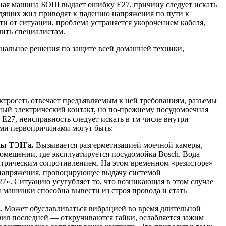
ечная машина БОШ выдает ошибку Е27, причину следует искать
одящих жил приводят к падению напряжения по пути к
и от ситуации, проблема устраняется укорочением кабеля,
чить специалистам.
ональное решения по защите всей домашней техники,
ектросеть отвечает предъявляемым к ней требованиям, разъемы
ный электрический контакт, но по-прежнему посудомоечная
27, неисправность следует искать в тм числе внутри
ыми первопричинами могут быть:
ты ТЭН'а.
Вызывается разгерметизацией моечной камеры,
мещении, где эксплуатируется посудомойка Bosch. Вода —
трическим сопротивлением. На этом временном «резисторе»
напряжения, провоцирующее выдачу системой
». Ситуацию усугубляет то, что возникающая в этом случае
 машинки способна вывести из строя провода и стать
.
Может обуславливаться вибрацией во время длительной
вил последней — откручиваются гайки, ослабляется зажим