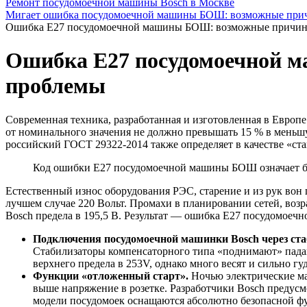
Ремонт посудомоечной машины Bosch в Москве
Мигает ошибка посудомоечной машины БОШ: возможные прич
Ошибка Е27 посудомоечной машины БОШ: возможные причин
Ошибка Е27 посудомоечной 
проблемы
Современная техника, разработанная и изготовленная в Европ
от номинального значения не должно превышать 15 % в меньш
российский ГОСТ 29322-2014 также определяет в качестве «ста
Код ошибки Е27 посудомоечной машины БОШ означает бу
Естественный износ оборудования РЭС, старение и из рук вон 
лучшем случае 220 Вольт. Промахи в планировании сетей, воз
Bosch предела в 195,5 В. Результат — ошибка Е27 посудомое
Подключения посудомоечной машинки Bosch через ста
Стабилизаторы компенсаторного типа «поднимают» пада
верхнего предела в 253V, однако много весят и сильно 
Функции «отложенный старт».
Ночью электрические ма
выше напряжение в розетке. Разработчики Bosch предус
модели посудомоек оснащаются абсолютно безопасной фу