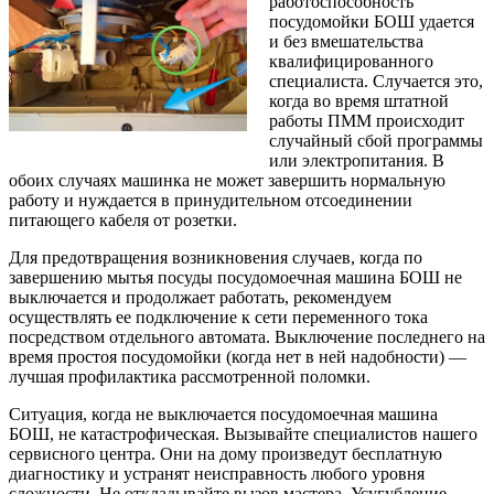
работоспособность
посудомойки БОШ удается
и без вмешательства
квалифицированного
специалиста. Случается это,
когда во время штатной
работы ПММ происходит
случайный сбой программы
или электропитания. В
обоих случаях машинка не может завершить нормальную
работу и нуждается в принудительном отсоединении
питающего кабеля от розетки.
Для предотвращения возникновения случаев, когда по
завершению мытья посуды посудомоечная машина БОШ не
выключается и продолжает работать, рекомендуем
осуществлять ее подключение к сети переменного тока
посредством отдельного автомата. Выключение последнего на
время простоя посудомойки (когда нет в ней надобности) —
лучшая профилактика рассмотренной поломки.
Ситуация, когда не выключается посудомоечная машина
БОШ, не катастрофическая. Вызывайте специалистов нашего
сервисного центра. Они на дому произведут бесплатную
диагностику и устранят неисправность любого уровня
сложности. Не откладывайте вызов мастера. Усугубление