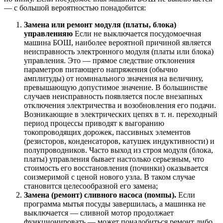
— с большой вероятностью понадобится:
Замена или ремонт модуля (платы, блока)
управленияю
Если не выключается посудомоечная
машина БОШ, наиболее вероятной причиной является
неисправность электронного модуля (платы или блока)
управления. Это — прямое следствие отклонения
параметров питающего напряжения (обычно
амплитуды) от номинального значения на величину,
превышающую допустимое значение. В большинстве
случаев неисправность появляется после внезапных
отключения электричества и возобновления его подачи.
Возникающие в электрических цепях в т. н. переходный
период процессы приводят к выгоранию
токопроводящих дорожек, пассивных элементов
(резисторов, конденсаторов, катушек индуктивности) и
полупроводников. Часто выход из строя модуля (блока,
платы) управления бывает настолько серьезным, что
стоимость его восстановления (починки) оказывается
соизмеримой с ценой нового узла. В таком случае
становится целесообразной его замена;
Замена (ремонт) сливного насоса (помпы).
Если
программа мытья посуды завершилась, а машинка не
выключается — сливной мотор продолжает
функционировать — может понадобиться ремонт либо